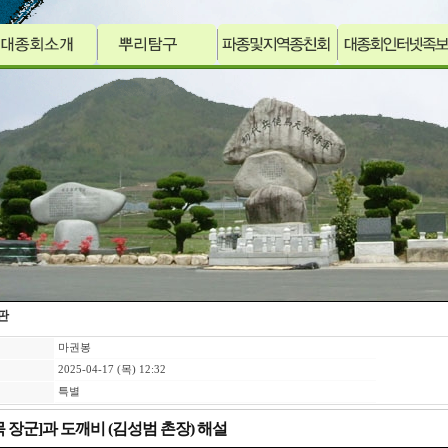
판
마권봉
2025-04-17 (목) 12:32
특별
 장군]과 도깨비 (김성범 촌장) 해설