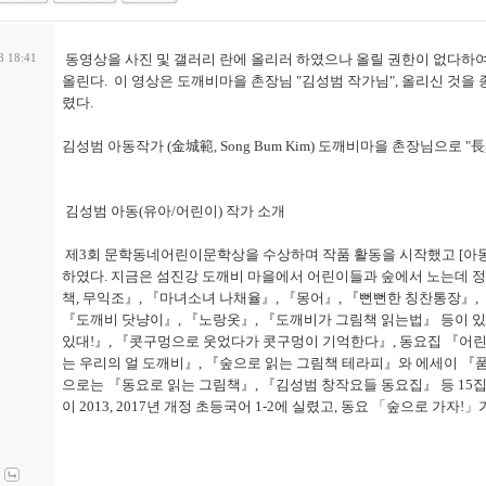
동영상을 사진 및 갤러리 란에 올리러 하였으나 올릴 권한이 없다하여
8 18:41
올린다. 이 영상은 도깨비마을 촌장님 "김성범 작가님", 올리신 것을
렸다.
김성범 아동작가 (金城範, Song Bum Kim) 도깨비마을 촌장님으로 
김성범 아동(유아/어린이) 작가 소개
제3회 문학동네어린이문학상을 수상하며 작품 활동을 시작했고 [아
하였다. 지금은 섬진강 도깨비 마을에서 어린이들과 숲에서 노는데 정신
책, 무익조』, 『마녀소녀 나채율』, 『몽어』, 『뻔뻔한 칭찬통장』,
『도깨비 닷냥이』, 『노랑옷』, 『도깨비가 그림책 읽는법』 등이 있
있대!』, 『콧구멍으로 웃었다가 콧구멍이 기억한다』, 동요집 『어
는 우리의 얼 도깨비』, 『숲으로 읽는 그림책 테라피』와 에세이 『
으로는 『동요로 읽는 그림책』, 『김성범 창작요들 동요집』 등 15
이 2013, 2017년 개정 초등국어 1-2에 실렸고, 동요 「숲으로 가자!」