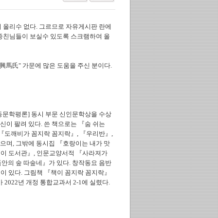
 올리수 없다. 그르므로 자유게시판 란에
 종친님들이 보실수 있도록 스크램하여 올
"長興馬氏" 가문에 많은 도움을 주신 분이다.
동문학평론] 동시 부문 신인문학상을 수상
이 팔려 있다. 쓴 책으로는 『숨 쉬는
 『도깨비가 꼼지락 꼼지락』, 『우리반』,
으며, 그밖에 동시집 『호랑이는 내가 맛
린이 도서관』, 인문교양서적 『사라져가
품안의 숲 따숲네』가 있다. 창작동요 음반
집이 있다. 그림책 『책이 꼼지락 꼼지락』
가 2022년 개정 통합교과서 2-1에 실렸다.