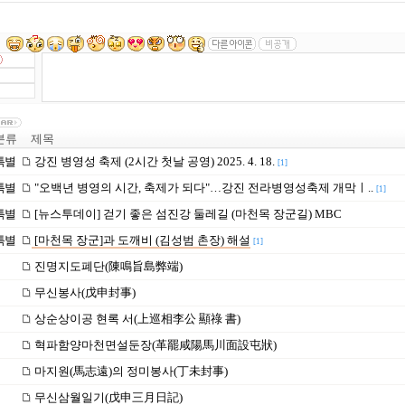
분류
제목
특별
강진 병영성 축제 (2시간 첫날 공영) 2025. 4. 18.
[1]
특별
"오백년 병영의 시간, 축제가 되다"…강진 전라병영성축제 개막ㅣ..
[1]
특별
[뉴스투데이] 걷기 좋은 섬진강 둘레길 (마천목 장군길) MBC
특별
[마천목 장군]과 도깨비 (김성범 촌장) 해설
[1]
진명지도폐단(陳鳴旨島弊端)
무신봉사(戊申封事)
상순상이공 현록 서(上巡相李公 顯祿 書)
혁파함양마천면설둔장(革罷咸陽馬川面設屯狀)
마지원(馬志遠)의 정미봉사(丁未封事)
무신삼월일기(戊申三月日記)