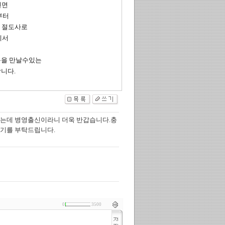
천면
부터
마 절도사로
께서
분을 만날수있는
니다.
렀는데 병영출신이라니 더욱 반갑습니다.충
뵙기를 부탁드립니다.
0
3500