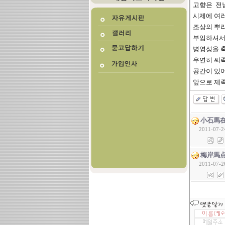
고향은 전남
시제에 여
조상의 뿌
부임하셔서
병영성을 축
우연히 씨
공간이 있어
앞으로 제족
小石馬
2011-07-2
梅岸馬
2011-07-2