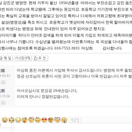
 강진군 병영면 현재 거주지 울산 1956년출생 어려서는 부친손잡고 강진 옴
러번 따라 다녔는데 학교땜에 그후에는 못갔지요. 초등학교 가기전에 부친으로 
리는 확실히 교육을 받아서 잘알고 있어요 특히나 11세께서 저희고향에 초대병
 설성(병영성)을 축조 하시고 초등학교가 옛성터에 자리잡아서 천목 할아버지
조 하셨다는 병영성 유래 안내판이 있어 자주 읽어보곤 했지요.
족이야기를 하다가 인터넷 검색을 하게 되어 이렇게 가입도 하게되고 제족여러
서 너무나 기쁩니다. 수십년을 별려왔는데 이번휴가에는 꼭 곡성을 다녀올까 합
행사에는 참여토록 하겠습니다. 010-7552-3933 마상희 감사합니다.
마상희 종친 어른께서 가입해 주셔서 감사드립니다. 병영에 자주 들
在德
정공 선조님의 유혼이 서린 곳이 고향이라니 더욱 반갑습니다.자주 
4 03:43
어서오십시요 문강공 29세손입니다,
点弼
이러게 만나니 정말반갑읍니다,
6 23:56