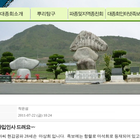
작은섬
2011-07-22 (금) 10:24
가입인사 드려요~~
마씨 현감공파 28세손 마상희 입니다. 족보에는 항렬로 마석희로 등재되어 있